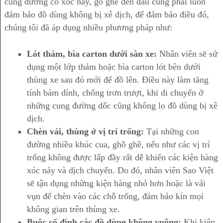
cung đường có xóc nảy, gồ ghề đến đâu cũng phải luôn
đảm bảo đồ dùng không bị xê dịch, để đảm bảo điều đó,
chúng tôi đã áp dụng nhiều phương pháp như:
Lót thảm, bìa carton dưới sàn xe:
Nhân viên sẽ sử
dụng một lớp thảm hoặc bìa carton lót bên dưới
thùng xe sau đó mới để đồ lên. Điều này làm tăng
tính bám dính, chống trơn trượt, khi di chuyển ở
những cung đường dốc cũng không lo đồ dùng bị xê
dịch.
Chèn vải, thùng ở vị trí trống:
Tại những con
đường nhiều khúc cua, ghồ ghề, nếu như các vị trí
trống không được lấp đầy rất dễ khiến các kiện hàng
xóc nảy và dịch chuyển. Do đó, nhân viên Sao Việt
sẽ tận dụng những kiện hàng nhỏ hơn hoặc là vải
vụn để chèn vào các chỗ trống, đảm bảo kín mọi
không gian trên thùng xe.
Buộc cố định các đồ dùng không vuông:
Khi kiện