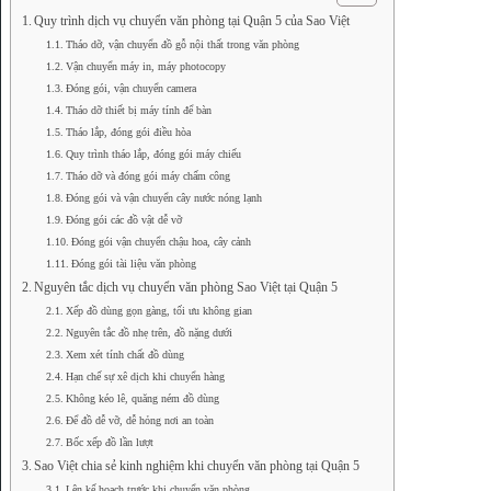
Quy trình dịch vụ chuyển văn phòng tại Quận 5 của Sao Việt
Tháo dỡ, vận chuyển đồ gỗ nội thất trong văn phòng
Vận chuyển máy in, máy photocopy
Đóng gói, vận chuyển camera
Tháo dỡ thiết bị máy tính để bàn
Tháo lắp, đóng gói điều hòa
Quy trình tháo lắp, đóng gói máy chiếu
Tháo dỡ và đóng gói máy chấm công
Đóng gói và vận chuyển cây nước nóng lạnh
Đóng gói các đồ vật dễ vỡ
Đóng gói vận chuyển chậu hoa, cây cảnh
Đóng gói tài liệu văn phòng
Nguyên tắc dịch vụ chuyển văn phòng Sao Việt tại Quận 5
Xếp đồ dùng gọn gàng, tối ưu không gian
Nguyên tắc đồ nhẹ trên, đồ nặng dưới
Xem xét tính chất đồ dùng
Hạn chế sự xê dịch khi chuyển hàng
Không kéo lê, quăng ném đồ dùng
Để đồ dễ vỡ, dễ hỏng nơi an toàn
Bốc xếp đồ lần lượt
Sao Việt chia sẻ kinh nghiệm khi chuyển văn phòng tại Quận 5
Lên kế hoạch trước khi chuyển văn phòng