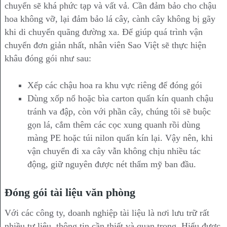
chuyển sẽ khá phức tạp và vất vả. Cần đảm bảo cho chậu
hoa không vỡ, lại đảm bảo lá cây, cành cây không bị gãy
khi di chuyển quãng đường xa. Để giúp quá trình vận
chuyển đơn giản nhất, nhân viên Sao Việt sẽ thực hiện
khâu đóng gói như sau:
Xếp các chậu hoa ra khu vực riêng để đóng gói
Dùng xốp nổ hoặc bìa carton quấn kín quanh chậu
tránh va đập, còn với phần cây, chúng tôi sẽ buộc
gọn lá, cắm thêm các cọc xung quanh rồi dùng
màng PE hoặc túi nilon quấn kín lại. Vậy nên, khi
vận chuyển đi xa cây vẫn không chịu nhiều tác
động, giữ nguyên được nét thẩm mỹ ban đầu.
Đóng gói tài liệu văn phòng
Với các công ty, doanh nghiệp tài liệu là nơi lưu trữ rất
nhiều tư liệu, thông tin cần thiết và quan trọng. Hiểu được