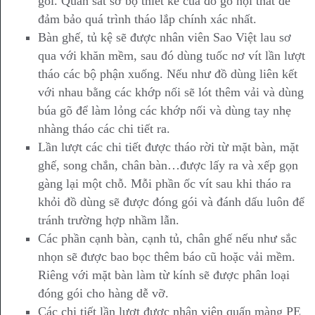
gói. Quan sát sơ bộ thiết kế của đồ gỗ nội thất để
đảm bảo quá trình tháo lắp chính xác nhất.
Bàn ghế, tủ kệ sẽ được nhân viên Sao Việt lau sơ
qua với khăn mềm, sau đó dùng tuốc nơ vít lần lượt
tháo các bộ phận xuống. Nếu như đồ dùng liên kết
với nhau bằng các khớp nối sẽ lót thêm vải và dùng
búa gõ để làm lỏng các khớp nối và dùng tay nhẹ
nhàng tháo các chi tiết ra.
Lần lượt các chi tiết được tháo rời từ mặt bàn, mặt
ghế, song chắn, chân bàn…được lấy ra và xếp gọn
gàng lại một chỗ. Mỗi phần ốc vít sau khi tháo ra
khỏi đồ dùng sẽ được đóng gói và đánh dấu luôn để
tránh trường hợp nhầm lẫn.
Các phần cạnh bàn, cạnh tủ, chân ghế nếu như sắc
nhọn sẽ được bao bọc thêm báo cũ hoặc vải mềm.
Riêng với mặt bàn làm từ kính sẽ được phân loại
đóng gói cho hàng dễ vỡ.
Các chi tiết lần lượt được nhân viên quấn màng PE