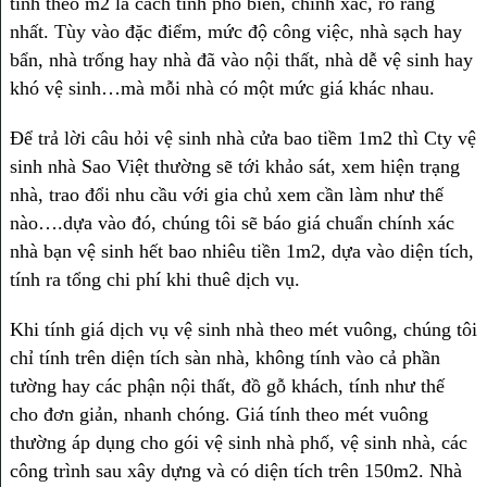
tính theo m2 là cách tính phổ biến, chính xác, rõ ràng
nhất. Tùy vào đặc điểm, mức độ công việc, nhà sạch hay
bẩn, nhà trống hay nhà đã vào nội thất, nhà dễ vệ sinh hay
khó vệ sinh…mà mỗi nhà có một mức giá khác nhau.
Để trả lời câu hỏi vệ sinh nhà cửa bao tiềm 1m2 thì Cty vệ
sinh nhà Sao Việt thường sẽ tới khảo sát, xem hiện trạng
nhà, trao đổi nhu cầu với gia chủ xem cần làm như thế
nào….dựa vào đó, chúng tôi sẽ báo giá chuẩn chính xác
nhà bạn vệ sinh hết bao nhiêu tiền 1m2, dựa vào diện tích,
tính ra tổng chi phí khi thuê dịch vụ.
Khi tính giá dịch vụ vệ sinh nhà theo mét vuông, chúng tôi
chỉ tính trên diện tích sàn nhà, không tính vào cả phần
tường hay các phận nội thất, đồ gỗ khách, tính như thế
cho đơn giản, nhanh chóng. Giá tính theo mét vuông
thường áp dụng cho gói vệ sinh nhà phố, vệ sinh nhà, các
công trình sau xây dựng và có diện tích trên 150m2. Nhà