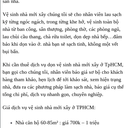
sàn nhà.
Vệ sinh nhà mới xây chúng tôi sẽ cho nhân viên lau sạch
kỹ từng ngóc ngách, trong từng khe hở, vệ sinh toàn bộ
nhà từ ban công, sân thượng, phòng thờ, các phòng ngủ,
lau chùi cầu thang, chà rửa toilet, dọn dẹp nhà bếp…đảm
bảo khi dọn vào ở. nhà bạn sẽ sạch tinh, không một vết
bụi bẩn.
Khi cần thuê dịch vụ dọn vệ sinh nhà mới xây ở TpHCM,
bạn gọi cho chúng tôi, nhân viên báo giá sơ bộ cho khách
hàng tham khảo, hẹn lịch để tới khảo sát, xem hiện trạng
nhà, đưa ra các phương pháp làm sạch nhà, báo giá cụ thể
tổng chi phí, dịch vụ nhanh gọn, chuyên nghiệp.
Giá dịch vụ vệ sinh nhà mới xây ở TPHCM:
Nhà căn hộ 60-85m² : giá 700k – 1 triệu