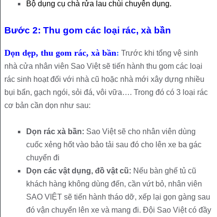
Bộ dụng cụ chà rửa lau chùi chuyên dụng.
Bước 2: Thu gom các loại rác, xà bần
Dọn dẹp, thu gom rác, xà bần
:
Trước khi tổng vệ sinh
nhà cửa nhân viên Sao Việt sẽ tiến hành thu gom các loại
rác sinh hoạt đối với nhà cũ hoặc nhà mới xây dựng nhiều
bụi bẩn, gạch ngói, sỏi đá, vôi vữa…. Trong đó có 3 loại rác
cơ bản cần dọn như sau:
Dọn rác xà bần:
Sao Việt sẽ cho nhân viên dùng
cuốc xẻng hốt vào bảo tải sau đó cho lên xe ba gác
chuyển đi
Dọn các vật dụng, đồ vật cũ:
Nếu bàn ghế tủ cũ
khách hàng không dùng đến, cần vứt bỏ, nhân viên
SAO VIỆT sẽ tiến hành tháo dỡ, xếp lại gọn gàng sau
đó vận chuyển lên xe và mang đi. Đội Sao Việt có đầy