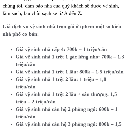
chúng tôi, đảm bảo nhà của quý khách sẽ được vệ sinh,
làm sạch, lau chùi sạch sẽ từ A đến Z.
Giá dịch vụ vệ sinh nhà trọn gói ở tphcm một số kiểu
nhà phố cơ bản:
Giá vệ sinh nhà cấp 4: 700k – 1 triệu/căn
Giá vệ sinh nhà 1 trệt 1 gác lửng nhỏ: 700k – 1,3
triệu/căn
Giá vệ sinh nhà 1 trệt 1 lầu: 800k – 1,5 triệu/căn
Giá vệ sinh nhà 1 trệt 2 lầu: 1 triệu – 1,8
triệu/căn
Giá vệ sinh nhà 1 trệt 2 lầu + sân thượng: 1,5
triệu – 2 triệu/căn
Giá vệ sinh nhà căn hộ 2 phòng ngủ: 600k – 1
triệu/căn
Giá vệ sinh nhà căn hộ 3 phòng ngủ: 800k – 1,5