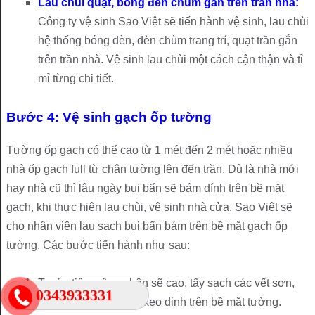
Lau chùi quạt, bóng đèn chùm gắn trên trần nhà:
Công ty vệ sinh Sao Việt sẽ tiến hành vệ sinh, lau chùi
hệ thống bóng đèn, đèn chùm trang trí, quạt trần gắn
trên trần nhà. Vệ sinh lau chùi một cách cận thận và tỉ
mỉ từng chi tiết.
Bước 4: Vệ sinh gạch ốp tường
Tường ốp gạch có thể cao từ 1 mét đến 2 mét hoặc nhiều
nhà ốp gạch full từ chân tường lên đến trần. Dù là nhà mới
hay nhà cũ thì lâu ngày bụi bẩn sẽ bám dính trên bề mặt
gạch, khi thực hiện lau chùi, vệ sinh nhà cửa, Sao Việt sẽ
cho nhân viên lau sạch bụi bẩn bám trên bề mặt gạch ốp
tường. Các bước tiến hành như sau:
Trước tiên, công nhân sẽ cạo, tẩy sạch các vết sơn,
0343933331
vết xi măng, lột bằng keo dinh trên bề mặt tường.