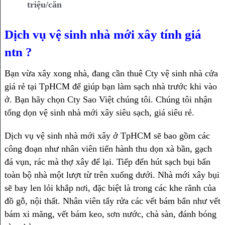
triệu/căn
Dịch vụ vệ sinh nhà mới xây tính giá
ntn ?
Bạn vừa xây xong nhà, đang cần thuê Cty vệ sinh nhà cửa
giá rẻ tại TpHCM để giúp bạn làm sạch nhà trước khi vào
ở. Bạn hãy chọn Cty Sao Việt chúng tôi. Chúng tôi nhận
tổng dọn vệ sinh nhà mới xây siêu sạch, giá siêu rẻ.
Dịch vụ vệ sinh nhà mới xây ở TpHCM sẽ bao gồm các
công đoạn như nhân viên tiến hành thu dọn xà bần, gạch
đá vụn, rác mà thợ xây để lại. Tiếp đến hút sạch bụi bẩn
toàn bộ nhà một lượt từ trên xuống dưới. Nhà mới xây bụi
sẽ bay len lỏi khắp nơi, đặc biệt là trong các khe rãnh của
đồ gỗ, nội thất. Nhân viên tẩy rửa các vết bám bẩn như vết
bám xi măng, vết bám keo, sơn nước, chà sàn, đánh bóng