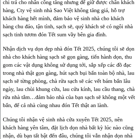
chi trả cho nhân công tăng nhưng để giữ được chân khách
hàng, Cty vệ sinh nhà Sao Việt không tăng giá, hỗ trợ
khách hàng hết mình, đảm bảo vệ sinh nhà cho khách
hàng chu đáo, tận tình, sạch sẽ, quý khách sẽ có ngôi nhà
sạch tinh tươm đón Tết sum vầy bên gia đình.
Nhận dịch vụ dọn dẹp nhà đón Tết 2025, chúng tôi sẽ dọn
nhà cho khách hàng sạch sẽ gọn gàng, tiến hành dọn, thu
gom các vật dụng không sử dụng tới, sắp xếp các đồ đạc
trong nhà thật gọn gàng, hút sạch bụi bẩn toàn bộ nhà, lau
sạch sẽ từng phòng, chà rửa sạch sẽ các vết bám bẩn lâu
ngày, lau chùi khung cửa, lau cửa kính, lau cầu thang, chà
rửa nhà tắm…đảm bảo nhà của bạn sạch sẽ không một vết
bẩn, để cả nhà cùng nhau đón Tết thật an lành.
Chúng tôi nhận vệ sinh nhà cửa xuyên Tết 2025, nên
khách hàng yên tâm, đặt lịch dọn nhà bất kỳ lúc nào cũng
nhận, dù bạn tất bật đến đâu, chúng tôi vẫn nhận dọn nhà