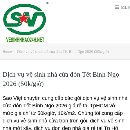
*
ME
Home
|
Dịch vụ vệ sinh nhà cửa đón Tết Bính Ngọ 2026 (50k/giờ)
Dịch vụ vệ sinh nhà cửa đón Tết Bính Ngọ
2026 (50k/giờ)
Sao Việt chuyên cung cấp các gói dịch vụ vệ sinh nhà
cửa đón Tết Bính Ngọ 2026 giá rẻ tại TpHCM với
mức giá chỉ từ 50k/giờ, 10k/m2. Chúng tôi cung cấp
dịch vụ vệ sinh nhà cửa trọn trọn gói, dịch vụ vệ sinh
nhà mới xây, dịch vụ dọn dẹp nhà giá rẻ tại Tp Hồ