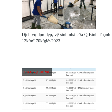
Dịch vụ dọn dẹp, vệ sinh nhà cửa Q.Bình Thạnh
12k/m²,70k/giờ-2023
DỊCH VỤ CHÍNH