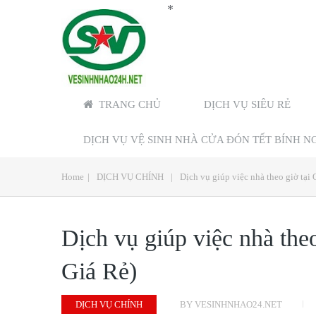
*
TRANG CHỦ
DỊCH VỤ SIÊU RẺ
DỊCH VỤ VỆ SINH NHÀ CỬA ĐÓN TẾT BÍNH NGỌ
Home
|
DỊCH VỤ CHÍNH
|
Dịch vụ giúp việc nhà theo giờ tại
Dịch vụ giúp việc nhà the
Giá Rẻ)
DỊCH VỤ CHÍNH
BY
VESINHNHAO24.NET