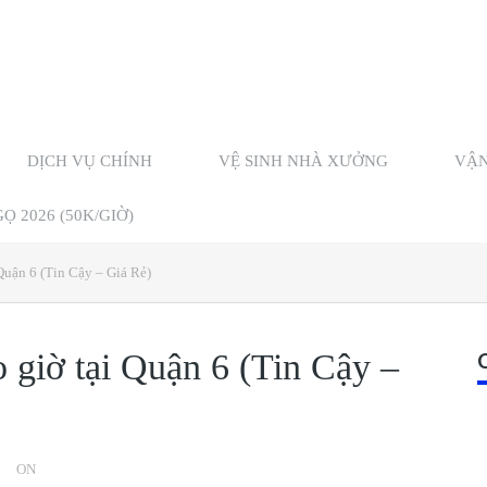
DỊCH VỤ CHÍNH
VỆ SINH NHÀ XƯỞNG
VẬN
 2026 (50K/GIỜ)
 Quận 6 (Tin Cậy – Giá Rẻ)
o giờ tại Quận 6 (Tin Cậy –
ON