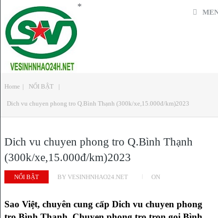
*
ME
Home
|
NỔI BẬT
|
Dich vu chuyen phong tro Q.Bình Thạnh (300k/xe,15.000đ/km)2023
Dich vu chuyen phong tro Q.Bình Thạnh
(300k/xe,15.000đ/km)2023
NỔI BẬT
BY
VESINHNHAO24.NET
ON
Sao Việt, chuyên cung cấp Dich vu chuyen phong
tro Bình Thạnh, Chuyen phong tro tron goi Bình