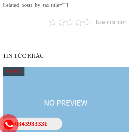
[related_posts_by_tax title=""]
Rate this post
TIN TỨC KHÁC
NỔI BẬT
0343933331