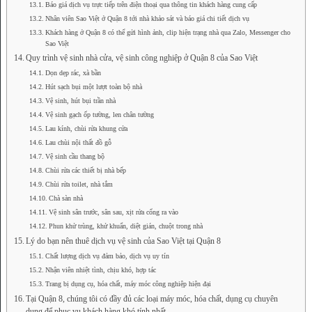
Báo giá dịch vụ trực tiếp trên điện thoại qua thông tin khách hàng cung cấp
Nhân viên Sao Việt ở Quận 8 tới nhà khảo sát và báo giá chi tiết dịch vụ
Khách hàng ở Quận 8 có thể gửi hình ảnh, clip hiện trạng nhà qua Zalo, Messenger cho
Sao Việt
Quy trình vệ sinh nhà cửa, vệ sinh công nghiệp ở Quận 8 của Sao Việt
Dọn dẹp rác, xà bần
Hút sạch bụi một lượt toàn bộ nhà
Vệ sinh, hút bụi trần nhà
Vệ sinh gạch ốp tường, len chân tường
Lau kính, chùi rửa khung cửa
Lau chùi nội thất đồ gỗ
Vệ sinh cầu thang bộ
Chùi rửa các thiết bị nhà bếp
Chùi rửa toilet, nhà tắm
Chà sàn nhà
Vệ sinh sân trước, sân sau, xịt rửa cổng ra vào
Phun khử trùng, khử khuẩn, diệt gián, chuột trong nhà
Lý do bạn nên thuê dịch vụ vệ sinh của Sao Việt tại Quận 8
Chất lượng dịch vụ đảm bảo, dịch vụ uy tín
Nhận viên nhiệt tình, chịu khó, hợp tác
Trang bị dụng cụ, hóa chất, máy móc công nghiệp hiện đại
Tại Quận 8, chúng tôi có đầy đủ các loại máy móc, hóa chất, dụng cụ chuyên
dụng để phục vụ khách hàng khó tính nhất