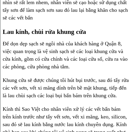
nhìn sẽ rất lem nhem, nhân viên sẽ cạo hoặc sử dụng chất
tẩy sơn để làm sạch sơn sau đó lau lại bằng khăn cho sạch
sẽ các vết bẩn
Lau kính, chùi rửa khung cửa
Để dọn dẹp sạch sẽ ngôi nhà của khách hàng ở Quận 8,
việc quan trọng là vệ sinh sạch sẽ các loại khung cửa và
cửa kính, gồm có cửa chính và các loại cửa sổ, cửa ra vào
các phòng, cửa phòng nhà tắm.
Khung cửa sẽ được chúng tôi hút bụi trước, sau đó tẩy rửa
các vết sơn, vết xi măng dính trên bề mặt khung, tiếp đến
là lau chùi sạch các loại bụi bẩn bám trên khung cửa.
Kính thì Sao Việt cho nhân viên xử lý các vết bẩn bám
trên kính trước như tẩy vết sơn, vết xi măng, keo, silicon,
sau đó sẽ lau kính bằng nước lau kính chuyên dụng. Kính
nhà bạn sau khi chúng tôi vệ sinh xong sẽ trong suốt như