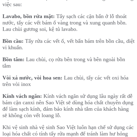
việc sau:
Lavabo, bồn rửa mặt:
Tẩy sạch các cặn bẩn ở lỗ thoát
nước, tẩy các vết bám ố vàng trong và xung quanh bồn.
Lau chùi gương soi, kệ tủ lavabo.
Bồn cầu:
Tẩy rửa các vết ố, vết bẩn bám trên bồn cầu, diệt
vi khuẩn.
Bồn tắm:
Lau chùi, cọ rửa bên trong và bên ngoài bồn
tắm
Vòi xả nước, vòi hoa sen:
Lau chùi, tẩy các vết oxi hóa
trên vòi inox
Kính vách ngăn:
Kính vách ngăn sử dụng lâu ngày rất dễ
bám cặn canxi nên Sao Việt sẽ dùng hóa chất chuyên dụng
để làm sạch kính, đảm bảo kính nhà tắm của khách hàng
sẽ không còn vết loang lỗ.
Khi vệ sinh nhà vệ sinh Sao Việt luôn hạn chế sử dụng các
loại hóa chất có tính tẩy rửa mạnh để tránh làm hư hỏng