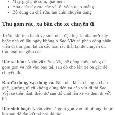
Máy giặt ghế sofa, giặt nệm
Hóa chất tẩy rửa các vết ố, vết sơn, ximăng
Bộ dụng cụ chà rửa, lau chùi chuyên dụng
Thu gom rác, xà bần cho xe chuyển đi
Trước khi tiến hành vệ sinh nhà, đặc biệt là nhà mới xây
hoặc nhà cũ lâu ngày không ở Sao Việt sẽ phân công nhân
viên đi thu gom tất cả các loại rác thải lại để chuyển đi.
Các loại rác gồm có:
Rác xà bần:
Nhân viên Sao Việt sẽ dùng cuốc, xẻng để
gom gọn và hốt vào bao tải, sau đó cho lên xe ba gác để
chuyển đi.
Rác đồ dùng, vật dụng cũ:
Nếu nhà khách hàng có bàn
ghế, giường tủ cũ không dùng đến và cần vứt đi thì Sao
Việt sẽ tiến hành tháo dỡ sau đó chất lên xe và đem đi vứt
bỏ
Rác sinh hoạt:
Nhân viên sẽ gom gọn vào túi nilong, buộc
kín sau đó tập kết tại nơi để rác