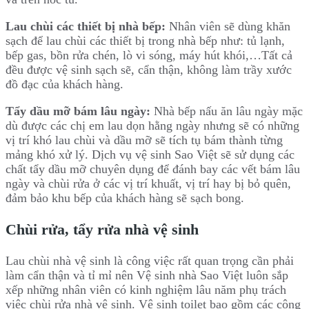
Lau chùi các thiết bị nhà bếp:
Nhân viên sẽ dùng khăn
sạch để lau chùi các thiết bị trong nhà bếp như: tủ lạnh,
bếp gas, bồn rửa chén, lò vi sóng, máy hút khói,…Tất cả
đều được vệ sinh sạch sẽ, cẩn thận, không làm trầy xước
đồ đạc của khách hàng.
Tẩy dầu mỡ bám lâu ngày:
Nhà bếp nấu ăn lâu ngày mặc
dù được các chị em lau dọn hằng ngày nhưng sẽ có những
vị trí khó lau chùi và dầu mỡ sẽ tích tụ bám thành từng
mảng khó xử lý. Dịch vụ vệ sinh Sao Việt sẽ sử dụng các
chất tẩy dầu mỡ chuyên dụng để đánh bay các vết bám lâu
ngày và chùi rửa ở các vị trí khuất, vị trí hay bị bỏ quên,
đảm bảo khu bếp của khách hàng sẽ sạch bong.
Chùi rửa, tẩy rửa nhà vệ sinh
Lau chùi nhà vệ sinh là công việc rất quan trọng cần phải
làm cẩn thận và tỉ mỉ nên Vệ sinh nhà Sao Việt luôn sắp
xếp những nhân viên có kinh nghiệm lâu năm phụ trách
việc chùi rửa nhà vệ sinh. Vệ sinh toilet bao gồm các công