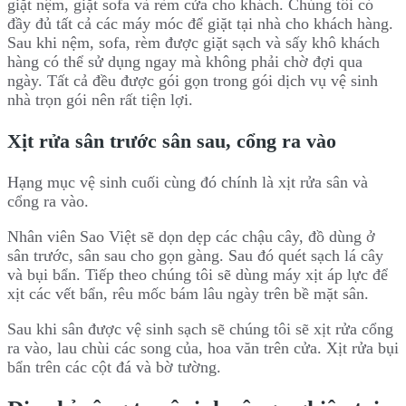
giặt nệm, giặt sofa và rèm cửa cho khách. Chúng tôi có
đầy đủ tất cả các máy móc để giặt tại nhà cho khách hàng.
Sau khi nệm, sofa, rèm được giặt sạch và sấy khô khách
hàng có thể sử dụng ngay mà không phải chờ đợi qua
ngày. Tất cả đều được gói gọn trong gói dịch vụ vệ sinh
nhà trọn gói nên rất tiện lợi.
Xịt rửa sân trước sân sau, cổng ra vào
Hạng mục vệ sinh cuối cùng đó chính là xịt rửa sân và
cổng ra vào.
Nhân viên Sao Việt sẽ dọn dẹp các chậu cây, đồ dùng ở
sân trước, sân sau cho gọn gàng. Sau đó quét sạch lá cây
và bụi bẩn. Tiếp theo chúng tôi sẽ dùng máy xịt áp lực để
xịt các vết bẩn, rêu mốc bám lâu ngày trên bề mặt sân.
Sau khi sân được vệ sinh sạch sẽ chúng tôi sẽ xịt rửa cổng
ra vào, lau chùi các song của, hoa văn trên cửa. Xịt rửa bụi
bẩn trên các cột đá và bờ tường.