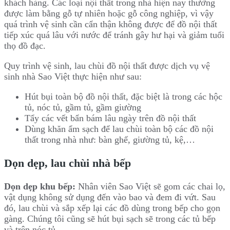
khách hàng. Các loại nội thất trong nhà hiện nay thường
được làm bằng gỗ tự nhiên hoặc gỗ công nghiệp, vì vậy
quá trình vệ sinh cần cẩn thận không được để đồ nội thất
tiếp xúc quá lâu với nước để tránh gây hư hại và giảm tuổi
thọ đồ đạc.
Quy trình vệ sinh, lau chùi đồ nội thất được dịch vụ vệ
sinh nhà Sao Việt thực hiện như sau:
Hút bụi toàn bộ đồ nội thất, đặc biệt là trong các hộc
tủ, nóc tủ, gầm tủ, gầm giường
Tẩy các vết bẩn bám lâu ngày trên đồ nội thất
Dùng khăn ẩm sạch để lau chùi toàn bộ các đồ nội
thất trong nhà như: bàn ghế, giường tủ, kệ,…
Dọn dẹp, lau chùi nhà bếp
Dọn dẹp khu bếp:
Nhân viên Sao Việt sẽ gom các chai lọ,
vật dụng không sử dụng đến vào bao và đem đi vứt. Sau
đó, lau chùi và sắp xếp lại các đồ dùng trong bếp cho gọn
gàng. Chúng tôi cũng sẽ hút bụi sạch sẽ trong các tủ bếp
và trên nóc tủ.