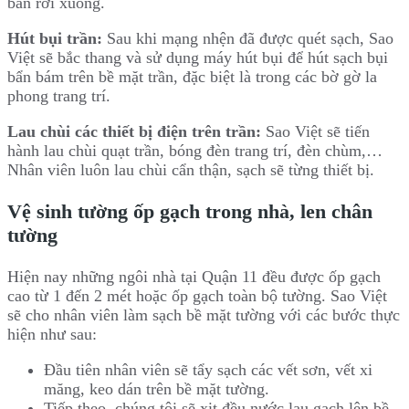
bẩn rơi xuống.
Hút bụi trần:
Sau khi mạng nhện đã được quét sạch, Sao
Việt sẽ bắc thang và sử dụng máy hút bụi để hút sạch bụi
bẩn bám trên bề mặt trần, đặc biệt là trong các bờ gờ la
phong trang trí.
Lau chùi các thiết bị điện trên trần:
Sao Việt sẽ tiến
hành lau chùi quạt trần, bóng đèn trang trí, đèn chùm,…
Nhân viên luôn lau chùi cẩn thận, sạch sẽ từng thiết bị.
Vệ sinh tường ốp gạch trong nhà,
len chân
tường
Hiện nay những ngôi nhà tại Quận 11 đều được ốp gạch
cao từ 1 đến 2 mét hoặc ốp gạch toàn bộ tường. Sao Việt
sẽ cho nhân viên làm sạch bề mặt tường với các bước thực
hiện như sau:
Đầu tiên nhân viên sẽ tẩy sạch các vết sơn, vết xi
măng, keo dán trên bề mặt tường.
Tiếp theo, chúng tôi sẽ xịt đều nước lau gạch lên bề