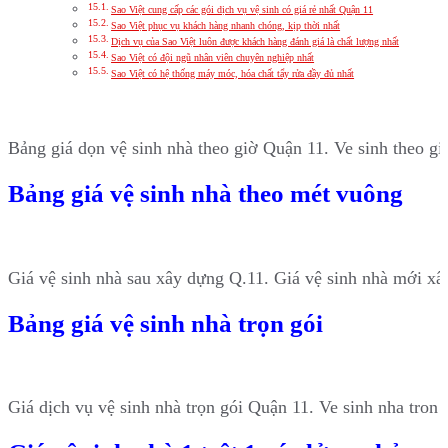
Sao Việt cung cấp các gói dịch vụ vệ sinh có giá rẻ nhất Quận 11
Sao Việt phục vụ khách hàng nhanh chóng, kịp thời nhất
Dịch vụ của Sao Việt luôn được khách hàng đánh giá là chất lượng nhất
Sao Việt có đội ngũ nhân viên chuyên nghiệp nhất
Sao Việt có hệ thống máy móc, hóa chất tẩy rửa đầy đủ nhất
Bảng giá dọn vệ sinh nhà theo giờ Quận 11. Ve sinh theo g
Bảng giá vệ sinh nhà theo mét vuông
Giá vệ sinh nhà sau xây dựng Q.11. Giá vệ sinh nhà mới x
Bảng giá vệ sinh nhà trọn gói
Giá dịch vụ vệ sinh nhà trọn gói Quận 11. Ve sinh nha tron 