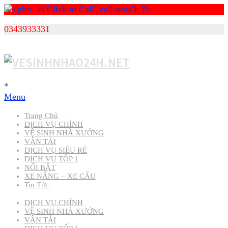
0343933331
*
Menu
Trang Chủ
DỊCH VỤ CHÍNH
VỆ SINH NHÀ XƯỞNG
VẬN TẢI
DỊCH VỤ SIÊU RẺ
DỊCH VỤ TỐP 1
NỔI BẬT
XE NÂNG – XE CẨU
Tin Tức
DỊCH VỤ CHÍNH
VỆ SINH NHÀ XƯỞNG
VẬN TẢI