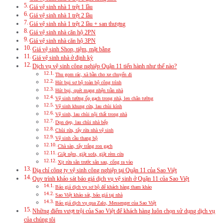
Giá vệ sinh nhà 1 trệt 1 lầu
Giá vệ sinh nhà 1 trệt 2 lầu
Giá vệ sinh nhà 1 trệt 2 lầu + san thượng
Giá vệ sinh nhà căn hộ 2PN
Giá vệ sinh nhà căn hộ 3PN
Giá vệ sinh Shop, tiệm, mặt bằng
Giá vệ sinh nhà ở định kỳ
Dịch vụ vệ sinh công nghiệp Quận 11 tiến hành như thế nào?
Thu gom rác, xà bần cho xe chuyển đi
Hút bụi sơ bộ toàn bộ công trình
Hút bụi, quét mạng nhện trần nhà
Vệ sinh tường ốp gạch trong nhà, len chân tường
Vệ sinh khung cửa, lau chùi kính
Vệ sinh, lau chùi nội thất trong nhà
Dọn dẹp, lau chùi nhà bếp
Chùi rửa, tẩy rửa nhà vệ sinh
Vệ sinh cầu thang bộ
Chà sàn, tẩy trắng ron gạch
Giặt nệm, giặt sofa, giặt rèm cửa
Xịt rửa sân trước sân sau, cổng ra vào
Địa chỉ công ty vệ sinh công nghiệp tại Quận 11 của Sao Việt
Quy trình khảo sát báo giá dịch vụ vệ sinh ở Quận 11 của Sao Việt
Báo giá dịch vụ sơ bộ để khách hàng tham khảo
Sao Việt khảo sát, báo giá tại nhà
Báo giá dịch vụ qua Zalo, Messenger của Sao Việt
Những điểm vượt trội của Sao Việt để khách hàng luôn chọn sử dụng dịch vụ
của chúng tôi