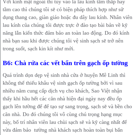
Với kính mặt ngoài thì tùy vào là lâu kính tầm thấp hay
tầm cao thì chúng tôi sẽ có biện pháp thích hợp như sử
dụng thang cao, giàn giáo hoặc đu dây lau kính. Nhân viên
lau kính của chúng tôi được trực ở đào tạo bài bản về kỹ
năng lẫn kiến thức đảm bảo an toàn lao động. Do đó kính
nhà bạn sau khi được chúng tôi vệ sinh sạch sẽ trở nên
trong suốt, sạch kin kít như mới.
B6: Chà rửa các vết bẩn trên gạch ốp tường
Quá trình dọn dẹp vệ sinh nhà cửa ở huyện Mê Linh thì
không thể thiếu khâu vệ sinh gạch ốp tường bởi vì sau
nhiều năm cung cấp dịch vụ cho khách, Sao Việt nhận
thấy khi hầu hết các căn nhà hiện đại ngày nay đều ốp
gạch lên tường để để tạo sự sang trọng, sạch sẽ và bền cho
căn nhà. Do đó chúng tôi vô cùng chú trọng hạng mục
này, bố trí nhân viên lau chùi sạch sẽ và kỹ càng nhất để
vừa đảm bảo tường nhà khách sạch hoàn toàn bụi bẩn