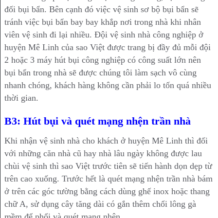
đối bụi bẩn. Bên cạnh đó việc vệ sinh sơ bộ bụi bẩn sẽ
tránh việc bụi bẩn bay bay khắp nơi trong nhà khi nhân
viên vệ sinh đi lại nhiều. Đội vệ sinh nhà công nghiệp ở
huyện Mê Linh của sao Việt được trang bị đầy đủ mỗi đội
2 hoặc 3 máy hút bụi công nghiệp có công suất lớn nên
bụi bẩn trong nhà sẽ được chúng tôi làm sạch vô cùng
nhanh chóng, khách hàng không cần phải lo tốn quá nhiều
thời gian.
B3: Hút bụi và quét mạng nhện trần nhà
Khi nhận vệ sinh nhà cho khách ở huyện Mê Linh thì đối
với những căn nhà cũ hay nhà lâu ngày không được lau
chùi vệ sinh thì sao Việt trước tiên sẽ tiến hành dọn dẹp từ
trên cao xuống. Trước hết là quét mạng nhện trần nhà bám
ở trên các góc tường bằng cách dùng ghế inox hoặc thang
chữ A, sử dụng cây tăng dài có gắn thêm chổi lông gà
mềm để phổi và quét mạng nhện.