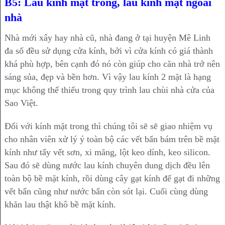
B5: Lau kính mặt trong, lau kính mặt ngoài
nhà
Nhà mới xây hay nhà cũ, nhà đang ở tại huyện Mê Linh
đa số đều sử dụng cửa kính, bởi vì cửa kính có giá thành
khá phù hợp, bên cạnh đó nó còn giúp cho căn nhà trở nên
sáng sủa, đẹp và bền hơn. Vì vậy lau kính 2 mặt là hạng
mục không thể thiếu trong quy trình lau chùi nhà cửa của
Sao Việt.
Đối với kính mặt trong thì chúng tôi sẽ sẽ giao nhiệm vụ
cho nhân viên xử lý ý toàn bộ các vết bẩn bám trên bề mặt
kính như tẩy vết sơn, xi măng, lột keo dính, keo silicon.
Sau đó sẽ dùng nước lau kính chuyên dung dịch đều lên
toàn bộ bề mặt kính, rồi dùng cây gạt kính để gạt đi những
vết bẩn cũng như nước bẩn còn sót lại. Cuối cùng dùng
khăn lau thật khô bề mặt kính.