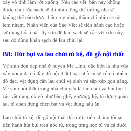
xây vô tình làm rớt xuống. Nếu các vết bẩn này không
được chùi rửa sạch sẽ thì nhìn tổng thể tường nhà sẽ
không thể nào được thẩm mỹ nhất, thậm chí nhìn sẽ rất
lem nhem. Nhân viên của Sao Việt sẽ tiến hành cạo hoặc
sử dụng hóa chất tẩy sơn để làm sạch sẽ các vết sơn này,
sau đó dùng khăn sạch để lau chùi lại.
B8: Hút bụi và lau chùi tủ kệ, đồ gỗ nội thất
Vệ sinh dọn dẹp nhà ở huyện Mê Linh, đặc biệt là nhà vừa
xây xong đã có đầy đủ nội thất hoặc nhà cũ sẽ có có nhiều
đồ đạc, vật dụng cần lau chùi vệ sinh và sắp xếp gọn gàng.
Vệ sinh nội thất trong nhà chủ yếu là lau chùi và hút bụi I
các vật dụng đồ gỗ như bàn ghế, giường, kệ, tủ đựng quần
áo, tủ chạn đựng chén bát và vật dụng nấu ăn.
Lau chùi tủ kệ, đồ gỗ nội thất thì trước tiên chúng tôi sẽ
tiến hành hút bụi trên nóc tủ, trong từng hộc tủ và cả dưới