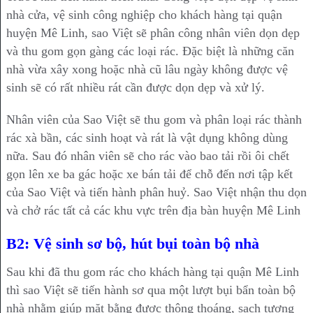
nhà cửa, vệ sinh công nghiệp cho khách hàng tại quận
huyện Mê Linh, sao Việt sẽ phân công nhân viên dọn dẹp
và thu gom gọn gàng các loại rác. Đặc biệt là những căn
nhà vừa xây xong hoặc nhà cũ lâu ngày không được vệ
sinh sẽ có rất nhiều rát cần được dọn dẹp và xử lý.
Nhân viên của Sao Việt sẽ thu gom và phân loại rác thành
rác xà bần, các sinh hoạt và rát là vật dụng không dùng
nữa. Sau đó nhân viên sẽ cho rác vào bao tải rồi ôi chết
gọn lên xe ba gác hoặc xe bán tải để chỗ đến nơi tập kết
của Sao Việt và tiến hành phân huỷ. Sao Việt nhận thu dọn
và chở rác tất cả các khu vực trên địa bàn huyện Mê Linh
B2: Vệ sinh sơ bộ, hút bụi toàn bộ nhà
Sau khi đã thu gom rác cho khách hàng tại quận Mê Linh
thì sao Việt sẽ tiến hành sơ qua một lượt bụi bẩn toàn bộ
nhà nhằm giúp mặt bằng được thông thoáng, sạch tương