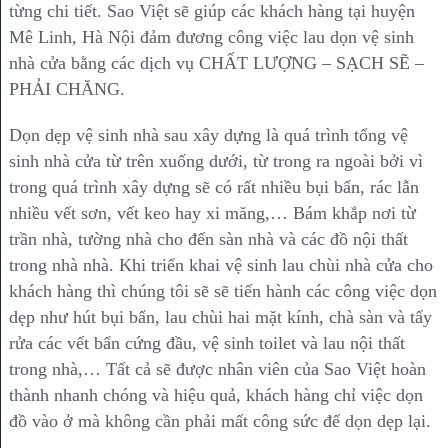
từng chi tiết. Sao Việt sẽ giúp các khách hàng tại huyện
Mê Linh, Hà Nội đảm đương công việc lau dọn vệ sinh
nhà cửa bằng các dịch vụ CHẤT LƯỢNG – SẠCH SẼ –
PHẢI CHĂNG.
Dọn dẹp vệ sinh nhà sau xây dựng là quá trình tổng vệ
sinh nhà cửa từ trên xuống dưới, từ trong ra ngoài bởi vì
trong quá trình xây dựng sẽ có rất nhiều bụi bẩn, rác lẫn
nhiều vết sơn, vết keo hay xi măng,… Bám khắp nơi từ
trần nhà, tường nhà cho đến sàn nhà và các đồ nội thất
trong nhà nhà. Khi triển khai vệ sinh lau chùi nhà cửa cho
khách hàng thì chúng tôi sẽ sẽ tiến hành các công việc dọn
dẹp như hút bụi bẩn, lau chùi hai mặt kính, chà sàn và tẩy
rửa các vết bẩn cứng đầu, vệ sinh toilet và lau nội thất
trong nhà,… Tất cả sẽ được nhân viên của Sao Việt hoàn
thành nhanh chóng và hiệu quả, khách hàng chỉ việc dọn
đồ vào ở mà không cần phải mất công sức để dọn dẹp lại.