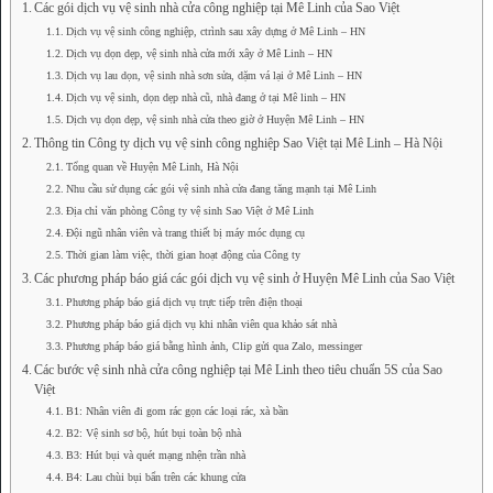
Các gói dịch vụ vệ sinh nhà cửa công nghiệp tại Mê Linh của Sao Việt
Dịch vụ vệ sinh công nghiệp, ctrình sau xây dựng ở Mê Linh – HN
Dịch vụ dọn dẹp, vệ sinh nhà cửa mới xây ở Mê Linh – HN
Dịch vụ lau dọn, vệ sinh nhà sơn sửa, dặm vá lại ở Mê Linh – HN
Dịch vụ vệ sinh, dọn dẹp nhà cũ, nhà đang ở tại Mê linh – HN
Dịch vụ dọn dẹp, vệ sinh nhà cửa theo giờ ở Huyện Mê Linh – HN
Thông tin Công ty dịch vụ vệ sinh công nghiệp Sao Việt tại Mê Linh – Hà Nội
Tổng quan về Huyện Mê Linh, Hà Nội
Nhu cầu sử dụng các gói vệ sinh nhà cửa đang tăng mạnh tại Mê Linh
Địa chỉ văn phòng Công ty vệ sinh Sao Việt ở Mê Linh
Đội ngũ nhân viên và trang thiết bị máy móc dụng cụ
Thời gian làm việc, thời gian hoạt động của Công ty
Các phương pháp báo giá các gói dịch vụ vệ sinh ở Huyện Mê Linh của Sao Việt
Phương pháp báo giá dịch vụ trực tiếp trên điện thoại
Phương pháp báo giá dịch vụ khi nhân viên qua khảo sát nhà
Phương pháp báo giá bằng hình ảnh, Clip gửi qua Zalo, messinger
Các bước vệ sinh nhà cửa công nghiệp tại Mê Linh theo tiêu chuẩn 5S của Sao
Việt
B1: Nhân viên đi gom rác gọn các loại rác, xà bần
B2: Vệ sinh sơ bộ, hút bụi toàn bộ nhà
B3: Hút bụi và quét mạng nhện trần nhà
B4: Lau chùi bụi bẩn trên các khung cửa