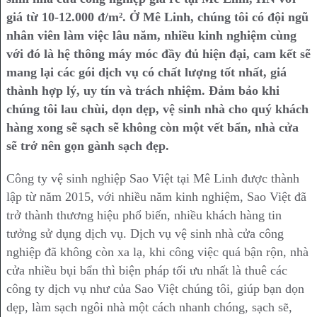
giá từ 10-12.000 đ/m². Ở Mê Linh, chúng tôi có đội ngũ
nhân viên làm việc lâu năm, nhiều kinh nghiệm cùng
với đó là hệ thông máy móc đầy đủ hiện đại, cam kết sẽ
mang lại các gói dịch vụ có chất lượng tốt nhất, giá
thành hợp lý, uy tín và trách nhiệm. Đảm bảo khi
chúng tôi lau chùi, dọn dẹp, vệ sinh nhà cho quý khách
hàng xong sẽ sạch sẽ không còn một vết bẩn, nhà cửa
sẽ trở nên gọn gành sạch đẹp.
Công ty vệ sinh nghiệp Sao Việt tại Mê Linh được thành
lập từ năm 2015, với nhiều năm kinh nghiệm, Sao Việt đã
trở thành thương hiệu phổ biến, nhiều khách hàng tin
tưởng sử dụng dịch vụ. Dịch vụ vệ sinh nhà cửa công
nghiệp đã không còn xa lạ, khi công việc quá bận rộn, nhà
cửa nhiều bụi bẩn thì biện pháp tối ưu nhất là thuê các
công ty dịch vụ như của Sao Việt chúng tôi, giúp bạn dọn
dẹp, làm sạch ngôi nhà một cách nhanh chóng, sạch sẽ,