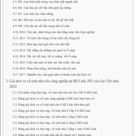
B5: Lau kính mặt trong, lau kính mặt ngoài nhà
B6: Chà rửa các vết bẩn trên gạch ốp tường
B7: Lau chùi len chân tường
B8: Hút bụi và lau chùi tủ kệ, đồ gỗ nội thất
B9: Chà rửa các vết bẩn trong nhà vệ sinh
B10: Chà sàn, đánh bóng sàn nhà bằng máy chà công nghiệp
B11: Vệ sinh cầu thang và lau kính cầu thang bộ
B12: Dọn dẹp sạch gọn khu vực nhà bếp
B13: Tẩy trắng các đường ron gạch bị ố vàng
B14: Tẩy các vết sơn, vết xi măng, vết ố vàng
B15: Chùi rửa sạch sẽ khu vực sân trước, sân sau
B16: Phun khử trừng, khử khuẩn toàn bộ nhà
B17: Nghiệm thu, bàn giao nhà và thanh toán phí dịch vụ
Giá dịch vụ vệ sinh nhà cửa công nghiệp tại Mê Linh, HN của Sao Việt năm
2022
Giá nhân công dọn dẹp, vệ sinh nhà cửa của Sao Việt ở Mê Linh
Bảng giá dịch vụ vệ sinh công nghiệp ở Mê Linh tính theo m²
Bảng giá dịch vụ vệ sinh nhà cửa ở Mê Linh tính theo giờ
Bảng giá dịch vụ dọn dẹp, vệ sinh nhà ở Cấp 4 ở Mê Linh
Bảng giá dịch vụ dọn dẹp, vệ sinh nhà 2 tầng ở Mê Linh
Bảng giá dịch vụ dọn dẹp, vệ sinh nhà 3 tầng ở Mê Linh
Bảng giá dịch vụ dọn dẹp, vệ sinh nhà 3 tầng 1 tum ở Mê Linh
Bảng giá dịch vụ vệ sinh nhà căn hộ chung cư 2 phòng ngủ