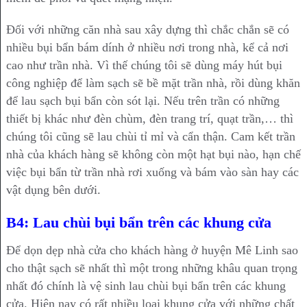
Đối với những căn nhà sau xây dựng thì chắc chắn sẽ có
nhiều bụi bẩn bám dính ở nhiều nơi trong nhà, kể cả nơi
cao như trần nhà. Vì thế chúng tôi sẽ dùng máy hút bụi
công nghiệp để làm sạch sẽ bề mặt trần nhà, rồi dùng khăn
để lau sạch bụi bẩn còn sót lại. Nếu trên trần có những
thiết bị khác như đèn chùm, đèn trang trí, quạt trần,… thì
chúng tôi cũng sẽ lau chùi tỉ mỉ và cẩn thận. Cam kết trần
nhà của khách hàng sẽ không còn một hạt bụi nào, hạn chế
việc bụi bẩn từ trần nhà rơi xuống và bám vào sàn hay các
vật dụng bên dưới.
B4: Lau chùi bụi bẩn trên các khung cửa
Để dọn dẹp nhà cửa cho khách hàng ở huyện Mê Linh sao
cho thật sạch sẽ nhất thì một trong những khâu quan trọng
nhất đó chính là vệ sinh lau chùi bụi bẩn trên các khung
cửa. Hiện nay có rất nhiều loại khung cửa với những chất