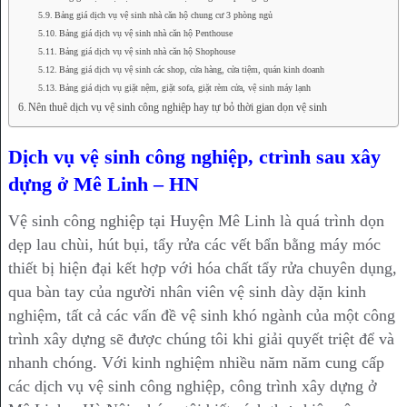
Bảng giá dịch vụ vệ sinh nhà căn hộ chung cư 3 phòng ngủ
Bảng giá dịch vụ vệ sinh nhà căn hộ Penthouse
Bảng giá dịch vụ vệ sinh nhà căn hộ Shophouse
Bảng giá dịch vụ vệ sinh các shop, cửa hàng, cửa tiệm, quán kinh doanh
Bảng giá dịch vụ giặt nệm, giặt sofa, giặt rèm cửa, vệ sinh máy lạnh
Nên thuê dịch vụ vệ sinh công nghiệp hay tự bỏ thời gian dọn vệ sinh
Dịch vụ vệ sinh công nghiệp, ctrình sau xây
dựng ở Mê Linh – HN
Vệ sinh công nghiệp tại Huyện Mê Linh là quá trình dọn
dẹp lau chùi, hút bụi, tẩy rửa các vết bẩn bằng máy móc
thiết bị hiện đại kết hợp với hóa chất tẩy rửa chuyên dụng,
qua bàn tay của người nhân viên vệ sinh dày dặn kinh
nghiệm, tất cả các vấn đề vệ sinh khó ngành của một công
trình xây dựng sẽ được chúng tôi khi giải quyết triệt để và
nhanh chóng. Với kinh nghiệm nhiều năm năm cung cấp
các dịch vụ vệ sinh công nghiệp, công trình xây dựng ở