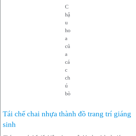
C
hậ
u
ho
a
củ
a
cá
c
ch
ú
bò
Tái chế chai nhựa thành đồ trang trí giáng
sinh