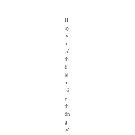
H
ay
bạ
n
có
th
ể
là
m
câ
y
th
ôn
g
bằ