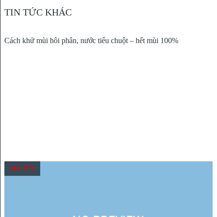
TIN TỨC KHÁC
TIN TỨC
Cách khử mùi hôi phân, nước tiểu chuột – hết mùi 100%
TIN TỨC