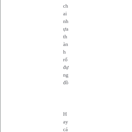
ch
ai
nh
ựa
th
àn
h
rổ
đự
ng
đồ
H
ay
cá