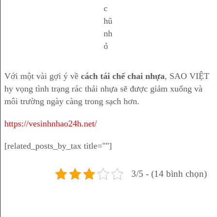
c
hũ
nh
ỏ
Với một vài gợi ý về
cách tái chế chai nhựa
, SAO VIỆT
hy vọng tình trạng rác thải nhựa sẽ được giảm xuống và
môi trường ngày càng trong sạch hơn.
https://vesinhnhao24h.net/
[related_posts_by_tax title=""]
3/5 - (14 bình chọn)