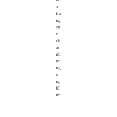
a
tro
ng
cá
c
ch
ai
nh
ựa
ng
ộ
ng
hĩ
nh