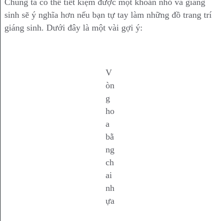
Chúng ta có thể tiết kiệm được một khoản nhỏ và giáng
sinh sẽ ý nghĩa hơn nếu bạn tự tay làm những đồ trang trí
giáng sinh. Dưới đây là một vài gợi ý:
V
òn
g
ho
a
bằ
ng
ch
ai
nh
ựa