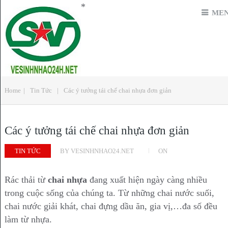
*
ME
Home
|
Tin Tức
|
Các ý tưởng tái chế chai nhựa đơn giản
Các ý tưởng tái chế chai nhựa đơn giản
TIN TỨC
BY
VESINHNHAO24.NET
ON
Rác thải từ
chai nhựa
đang xuất hiện ngày càng nhiều
trong cuộc sống của chúng ta. Từ những chai nước suối,
chai nước giải khát, chai đựng dầu ăn, gia vị,…đa số đều
làm từ nhựa.