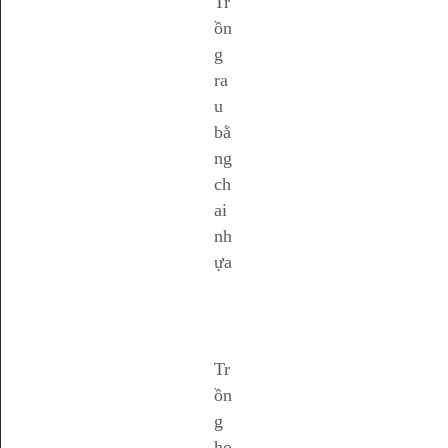
Tr
ồn
g
ra
u
bằ
ng
ch
ai
nh
ựa
Tr
ồn
g
ho