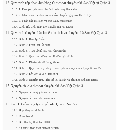
Quy trình tiếp nhận đơn hàng từ dịch vụ chuyển nhà Sao Việt tại Quận 3
1. Báo giá dịch vụ sơ bộ để khách hàng tham khảo
2. Nhân viên tới khảo sát nhà cần chuyển ngay sau khi KH gọi
3. Nhận báo giá dịch vụ qua Zalo, messenger
Chốt giá, chốt ngày giờ chuyển nhà với khách
Quy trình chuyển nhà chi tiết của dịch vụ chuyển nhà Sao Việt Quận 3
Bước 1: Đến địa điểm
Bước 2: Phân loại đồ dùng
Bước 3: Tháo dỡ đồ đạc khi vận chuyển
Bước 4: Quy trình đóng gói đồ dùng gia đình
Bước 5: Khuân vác đồ dùng lên xe
Bước 6: Quy trình vận chuyển của dịch vụ chuyển nhà Quận 3 Sao Việt
Bước 7: Lắp đặt tại địa điểm mới
Bước 8: Nghiệm thu, kiểm kê lại tài sản và bàn giao nhà cho khách
Nguyên tắc của dịch vụ chuyển nhà Sao Việt Quận 3
Nguyên tắc về quy trình làm việc
Nguyên tắc dành cho nhân viên
Cam kết của công ty chuyển nhà Quận 3 Sao Việt
Hợp đồng minh bạch
Đúng tiến độ
Bồi thường thiệt hại 100%
Sử dụng nhân viên chuyên nghiệp