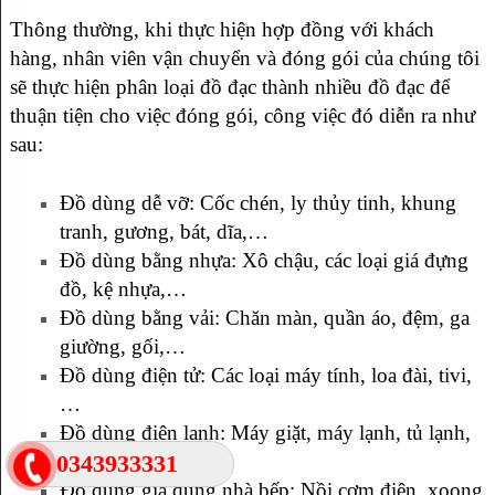
Thông thường, khi thực hiện hợp đồng với khách
hàng, nhân viên vận chuyển và đóng gói của chúng tôi
sẽ thực hiện phân loại đồ đạc thành nhiều đồ đạc để
thuận tiện cho việc đóng gói, công việc đó diễn ra như
sau:
Đồ dùng dễ vỡ: Cốc chén, ly thủy tinh, khung
tranh, gương, bát, dĩa,…
Đồ dùng bằng nhựa: Xô chậu, các loại giá đựng
đồ, kệ nhựa,…
Đồ dùng bằng vải: Chăn màn, quần áo, đệm, ga
giường, gối,…
Đồ dùng điện tử: Các loại máy tính, loa đài, tivi,
…
Đồ dùng điện lạnh: Máy giặt, máy lạnh, tủ lạnh,
0343933331
bình nóng lạnh,…
Đồ dùng gia dụng nhà bếp: Nồi cơm điện, xoong