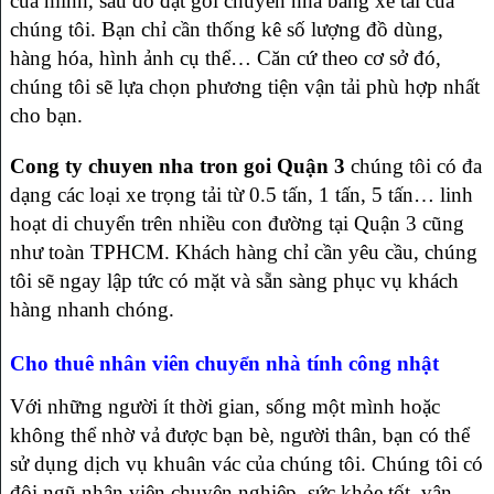
của mình, sau đó đặt gói chuyển nhà bằng xe tải của
chúng tôi. Bạn chỉ cần thống kê số lượng đồ dùng,
hàng hóa, hình ảnh cụ thể… Căn cứ theo cơ sở đó,
chúng tôi sẽ lựa chọn phương tiện vận tải phù hợp nhất
cho bạn.
Cong ty chuyen nha tron goi Quận 3
chúng tôi có đa
dạng các loại xe trọng tải từ 0.5 tấn, 1 tấn, 5 tấn… linh
hoạt di chuyển trên nhiều con đường tại Quận 3 cũng
như toàn TPHCM. Khách hàng chỉ cần yêu cầu, chúng
tôi sẽ ngay lập tức có mặt và sẵn sàng phục vụ khách
hàng nhanh chóng.
Cho thuê nhân viên chuyển nhà tính công nhật
Với những người ít thời gian, sống một mình hoặc
không thể nhờ vả được bạn bè, người thân, bạn có thể
sử dụng dịch vụ khuân vác của chúng tôi. Chúng tôi có
đội ngũ nhân viên chuyên nghiệp, sức khỏe tốt, vận