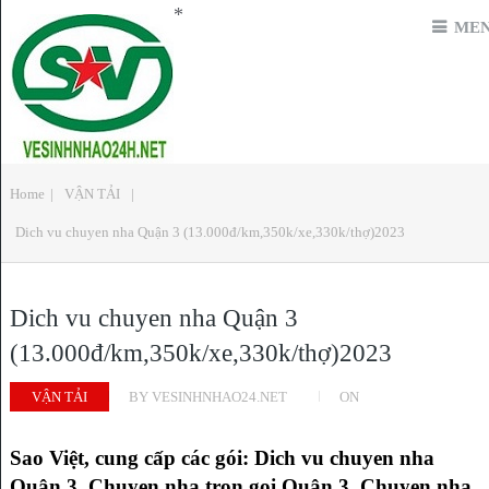
*
ME
Home
|
VẬN TẢI
|
Dich vu chuyen nha Quận 3 (13.000đ/km,350k/xe,330k/thợ)2023
Dich vu chuyen nha Quận 3
(13.000đ/km,350k/xe,330k/thợ)2023
VẬN TẢI
BY
VESINHNHAO24.NET
ON
Sao Việt, cung cấp các gói: Dich vu chuyen nha
Quận 3, Chuyen nha tron goi Quận 3, Chuyen nha