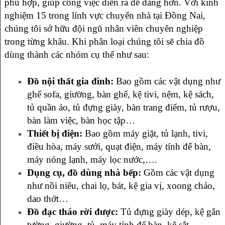
phù hợp, giúp công việc diễn ra dễ dàng hơn. Với kinh
nghiệm 15 trong lính vực chuyển nhà tại Đồng Nai,
chúng tôi sở hữu đội ngũ nhân viên chuyên nghiệp
trong từng khâu. Khi phân loại chúng tôi sẽ chia đồ
dùng thành các nhóm cụ thể như sau:
Đồ nội thất gia đình:
Bao gồm các vật dụng như
ghế sofa, giường, bàn ghế, kệ tivi, nệm, kệ sách,
tủ quần áo, tủ đựng giày, bàn trang điểm, tủ rượu,
bàn làm việc, bàn học tập…
Thiết bị điện:
Bao gồm máy giặt, tủ lạnh, tivi,
điều hòa, máy sưởi, quạt điện, máy tính để bàn,
máy nóng lạnh, máy lọc nước,….
Dụng cụ, đồ dùng nhà bếp:
Gồm các vật dụng
như nồi niêu, chai lọ, bát, kệ gia vị, xoong chảo,
dao thớt…
Đồ đạc tháo rời được:
Tủ đựng giày dép, kệ gắn
tường, giường, tủ, máy tính để bàn, kệ sắt…