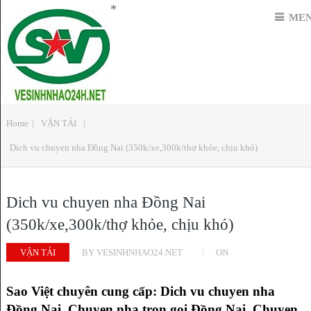
*
ME
Home
|
VẬN TẢI
|
Dich vu chuyen nha Đồng Nai (350k/xe,300k/thợ khỏe, chịu khó)
Dich vu chuyen nha Đồng Nai
(350k/xe,300k/thợ khỏe, chịu khó)
VẬN TẢI
BY
VESINHNHAO24.NET
ON
Sao Việt chuyên cung cấp: Dich vu chuyen nha
Đồng Nai, Chuyen nha tron goi Đồng Nai, Chuyen