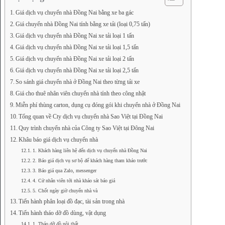
Giá dịch vụ chuyển nhà Đồng Nai bằng xe ba gác
Giá chuyển nhà Đồng Nai tính bằng xe tải (loại 0,75 tấn)
Giá dịch vụ chuyển nhà Đồng Nai xe tải loại 1 tấn
Giá dịch vụ chuyển nhà Đồng Nai xe tải loại 1,5 tấn
Giá dịch vụ chuyển nhà Đồng Nai xe tải loại 2 tấn
Giá dịch vụ chuyển nhà Đồng Nai xe tải loại 2,5 tấn
So sánh giá chuyển nhà ở Đồng Nai theo từng tải xe
Giá cho thuê nhân viên chuyển nhà tính theo công nhật
Miễn phí thùng carton, dụng cụ đóng gói khi chuyển nhà ở Đồng Nai
Tổng quan về Cty dịch vụ chuyển nhà Sao Việt tại Đồng Nai
Quy trình chuyển nhà của Công ty Sao Việt tại Đông Nai
Khâu báo giá dịch vụ chuyển nhà
1. Khách hàng liên hệ đến dịch vụ chuyển nhà Đồng Nai
2. Báo giá dịch vụ sơ bộ để khách hàng tham khảo trước
3. Báo giá qua Zalo, messenger
4. Cử nhân viên tới nhà khảo sát báo giá
5. Chốt ngày giờ chuyển nhà và
Tiến hành phân loại đồ đạc, tài sản trong nhà
Tiến hành tháo dỡ đồ dùng, vật dụng
1. Tháo dỡ đồ nội thất