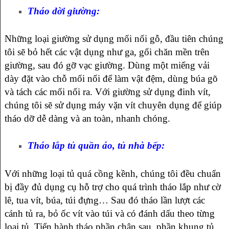
Tháo dời giường:
Những loại giường sử dụng mối nối gỗ, đầu tiên chúng
tôi sẽ bỏ hết các vật dụng như ga, gối chăn mền trên
giường, sau đó gỡ vạc giường. Dùng một miếng vải
dày đặt vào chỗ mối nối để làm vật đệm, dùng búa gõ
và tách các mối nối ra. Với giường sử dụng đinh vít,
chúng tôi sẽ sử dụng máy vặn vít chuyên dụng để giúp
tháo dỡ dễ dàng và an toàn, nhanh chóng.
Tháo lắp tủ quần áo, tủ nhà bếp:
Với những loại tủ quá cồng kềnh, chúng tôi đều chuẩn
bị đầy đủ dụng cụ hỗ trợ cho quá trình tháo lắp như cờ
lê, tua vít, búa, túi đựng… Sau đó tháo lần lượt các
cánh tủ ra, bỏ ốc vít vào túi và có đánh dấu theo từng
loại tủ. Tiến hành tháo phần chân sau, phần khung tủ