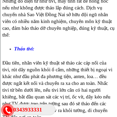
Những đồ điện tử như tivi, máy tính rất dễ hỏng hóc
nếu như không được tháo lắp đúng cách. Dịch vụ
chuyển nhà Sao Việt Đồng Nai sở hữu đội ngũ nhân
viên có nhiều năm kinh nghiệm, chuyên môn kỹ thuật
cao, đảm bảo tháo dỡ chuyên nghiệp, đúng kỹ thuật, cụ
thể:
Tháo tivi:
Đầu tiên, nhân viên kỹ thuật sẽ tháo các cáp nối của
tivi, rút dây nguồn khỏi ổ cắm, những thiết bị ngoại vi
khác như đầu phát đa phương tiện, anten, loa… đều
được ngắt kết nối và chuyển ra xa cho an toàn. Nhấc
tivi từ bên dưới lên, nếu tivi lớn cân có hai người
khiêng, bắt đầu quan sát các vị trí, ốc vít, dây kéo nếu
như TV được treo trên tường sau đó sẽ tháo đến các
0343933331
phần của giá treo. Nhấc Tv ra khỏi tường, di chuyển