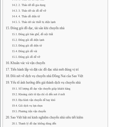
2. Tháo dỡ đồ gia dụng
3. Tháo dỡ các đồ dễ vỡ
4. Tháo đồ điện tử
5. Tháo dở các thiết bị điện lạnh
Đóng gói đồ đạc, tài sản khi chuyển nhà
Đóng gói bàn ghế, đồ nội thất
Đóng gói đồ điện lạnh
Đóng gói đồ điện tử
Đóng gói đồ vải
Đóng gói đồ dễ vỡ
Khuân vác và vận chuyển
Tiến hành lắp và đặt các đồ đạc nhà mới đúng vị trí
Đôi nét về dịch vụ chuyển nhà Đồng Nai của Sao Việt
Yếu tố ảnh hưởng đến giá thành dịch vụ chuyển nhà
Số lượng đồ đạc vận chuyển giúp khách hàng
Khoảng cách từ địa chỉ cũ đến nơi ở mới
Địa hình vận chuyển dễ hay khó
Gói dịch vụ lựa chọn
Phương tiện vận chuyển
Sao Việt bật mí kinh nghiệm chuyển nhà siêu tiết kiệm
Thanh lý đồ đạc không dùng đến